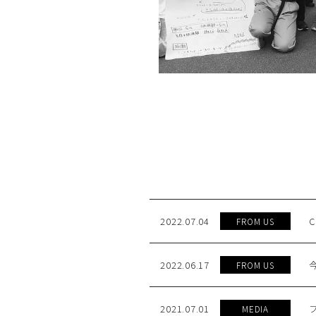
2022.07.04
FROM US
2022.06.17
今
FROM US
2021.07.01
プ
MEDIA